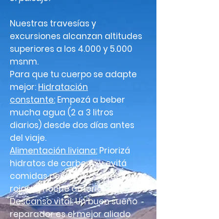
Nuestras travesías y
excursiones alcanzan altitudes
superiores a los 4.000 y 5.000
msnm.
Para que tu cuerpo se adapte
mejor:
Hidratación
constante:
Empezá a beber
mucha agua (2 a 3 litros
diarios) desde dos días antes
del viaje.
Alimentación liviana:
Priorizá
hidratos de carbono y evitá
comidas pesadas o carnes
rojas la noche anterior.
Descanso vital:
Un buen sueño
reparador es el mejor aliado