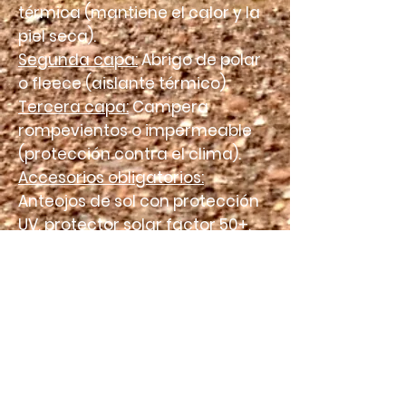
térmica (mantiene el calor y la
piel seca).
Segunda capa:
Abrigo de polar
o fleece (aislante térmico).
Tercera capa:
Campera
rompevientos o impermeable
(protección contra el clima).
Accesorios obligatorios:
Anteojos de sol con protección
UV, protector solar factor 50+,
gorro para el frío, guantes y
calzado cómodo con buena
suela.