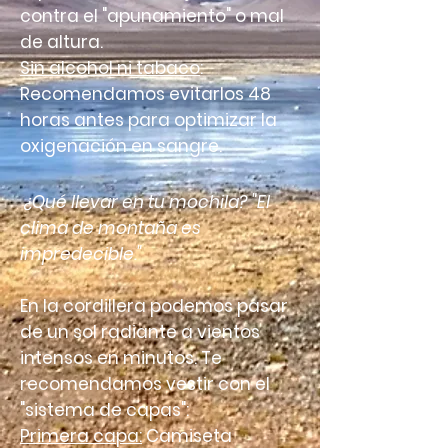
contra el "apunamiento" o mal
de altura.
Sin alcohol ni tabaco
:
Recomendamos evitarlos 48
horas antes para optimizar la
oxigenación en sangre.
¿Qué llevar en tu mochila? "El
clima de montaña es
impredecible."
En la cordillera podemos pasar
de un sol radiante a vientos
intensos en minutos. Te
recomendamos vestir con el
"sistema de capas":
Primera capa:
Camiseta