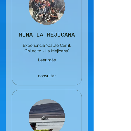
MINA LA MEJICANA
Experiencia "Cable Carril,
Chilecito - La Mejicana"
Leer más
consultar
consultar