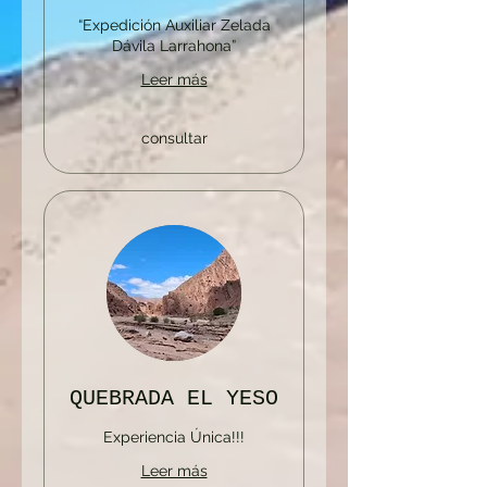
“Expedición Auxiliar Zelada
Dávila Larrahona”
Leer más
consultar
consultar
QUEBRADA EL YESO
Experiencia Única!!!
Leer más