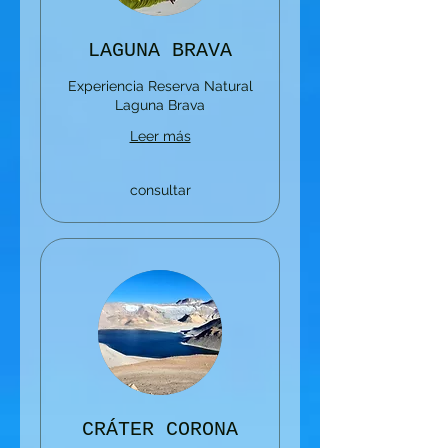
LAGUNA BRAVA
Experiencia Reserva Natural
Laguna Brava
Leer más
consultar
consultar
CRÁTER CORONA