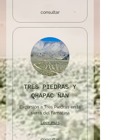
consultar
consultar
TRES PIEDRAS Y
QHAPAC ÑAN
Excursión a Tres Piedras en la
sierra del Famatina
Leer más
consultar
consultar